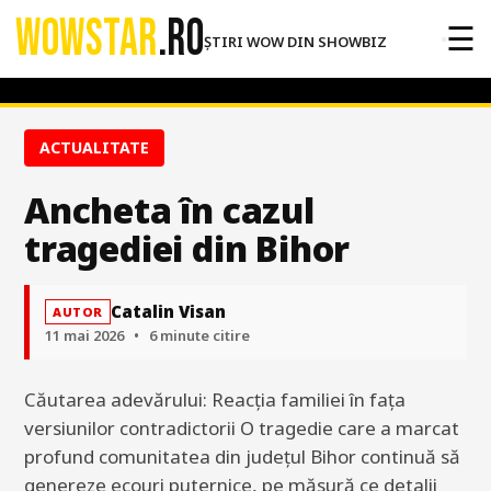
WOWSTAR
.RO
☰
ȘTIRI WOW DIN SHOWBIZ
ACTUALITATE
Ancheta în cazul
tragediei din Bihor
Catalin Visan
AUTOR
11 mai 2026
•
6 minute citire
Căutarea adevărului: Reacția familiei în fața
versiunilor contradictorii O tragedie care a marcat
profund comunitatea din județul Bihor continuă să
genereze ecouri puternice, pe măsură ce detalii