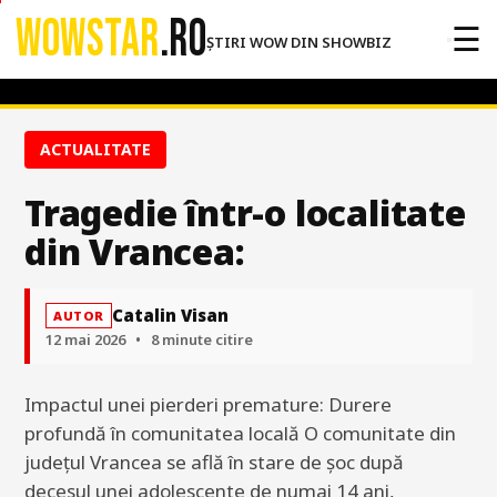
WOWSTAR
.RO
☰
ȘTIRI WOW DIN SHOWBIZ
ACTUALITATE
Tragedie într-o localitate
din Vrancea:
Catalin Visan
AUTOR
12 mai 2026
•
8 minute citire
Impactul unei pierderi premature: Durere
profundă în comunitatea locală O comunitate din
județul Vrancea se află în stare de șoc după
decesul unei adolescente de numai 14 ani,