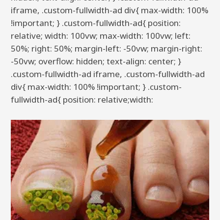
iframe, .custom-fullwidth-ad div{ max-width: 100%
!important; } .custom-fullwidth-ad{ position:
relative; width: 100vw; max-width: 100vw; left:
50%; right: 50%; margin-left: -50vw; margin-right:
-50vw; overflow: hidden; text-align: center; }
.custom-fullwidth-ad iframe, .custom-fullwidth-ad
div{ max-width: 100% !important; } .custom-
fullwidth-ad{ position: relative;width: