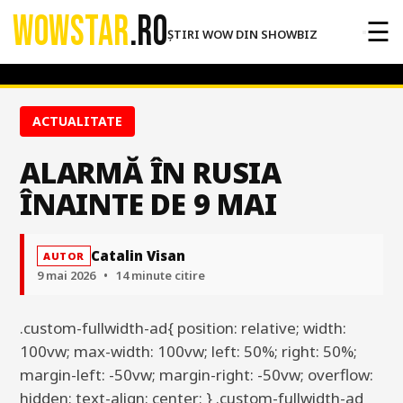
WOWSTAR
.RO
☰
ȘTIRI WOW DIN SHOWBIZ
ACTUALITATE
ALARMĂ ÎN RUSIA
ÎNAINTE DE 9 MAI
Catalin Visan
AUTOR
9 mai 2026
•
14 minute citire
.custom-fullwidth-ad{ position: relative; width:
100vw; max-width: 100vw; left: 50%; right: 50%;
margin-left: -50vw; margin-right: -50vw; overflow:
hidden; text-align: center; } .custom-fullwidth-ad