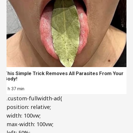
This Simple Trick Removes All Parasites From Your
Body!
1 h 37 min
.custom-fullwidth-ad{
position: relative;
width: 100vw;
max-width: 100vw;
left: 50%;