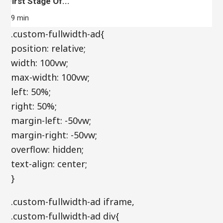
First Stage Of...
39 min
.custom-fullwidth-ad{
position: relative;
width: 100vw;
max-width: 100vw;
left: 50%;
right: 50%;
margin-left: -50vw;
margin-right: -50vw;
overflow: hidden;
text-align: center;
}
.custom-fullwidth-ad iframe,
.custom-fullwidth-ad div{