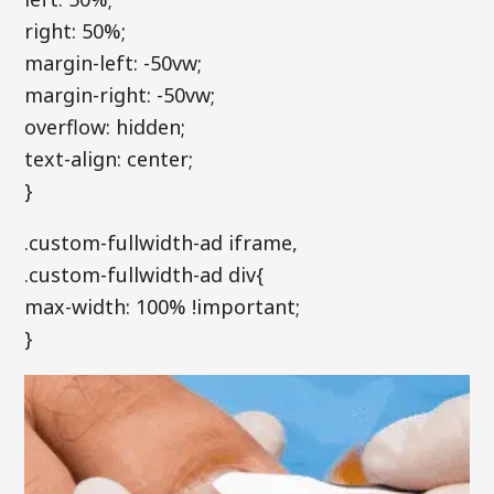
right: 50%;
margin-left: -50vw;
margin-right: -50vw;
overflow: hidden;
text-align: center;
}
.custom-fullwidth-ad iframe,
.custom-fullwidth-ad div{
max-width: 100% !important;
}