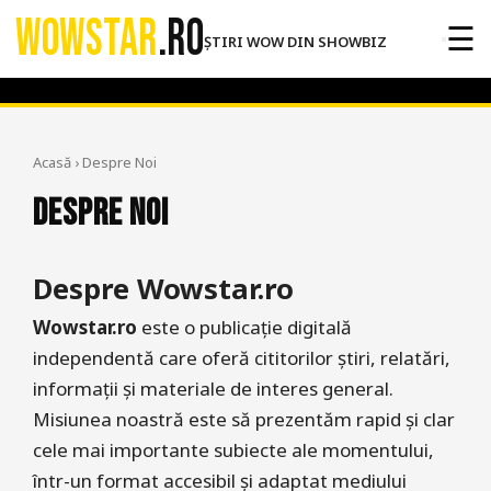
WOWSTAR
.RO
☰
ȘTIRI WOW DIN SHOWBIZ
Acasă
›
Despre Noi
Despre Noi
Despre Wowstar.ro
Wowstar.ro
este o publicație digitală
independentă care oferă cititorilor știri, relatări,
informații și materiale de interes general.
Misiunea noastră este să prezentăm rapid și clar
cele mai importante subiecte ale momentului,
într-un format accesibil și adaptat mediului