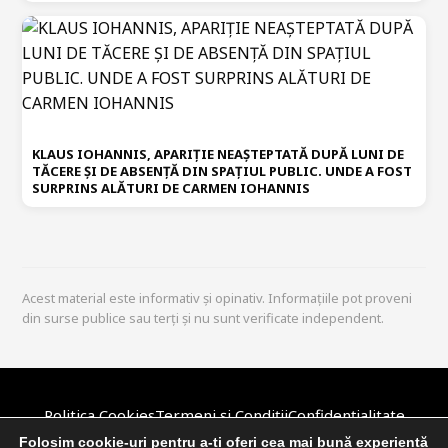
KLAUS IOHANNIS, APARIȚIE NEAȘTEPTATĂ DUPĂ LUNI DE
TĂCERE ȘI DE ABSENȚĂ DIN SPAȚIUL PUBLIC. UNDE A FOST
SURPRINS ALĂTURI DE CARMEN IOHANNIS
Acest material este informativ și opinativ. Informațiile pot proveni
din surse publice sau terți și nu sunt verificate independent.
Politica Cookies
Termeni și Condiții
Confidențialitate
Disclaimer
Politica Editorială
DMCA / Copyright
Despre Noi
Folosim cookie-uri pentru a-ți oferi cea mai bună experiență