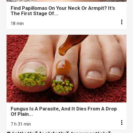
Find Papillomas On Your Neck Or Armpit? It's
The First Stage Of...
18 min
Fungus Is A Parasite, And It Dies From A Drop
Of Plain...
7 h 31 min