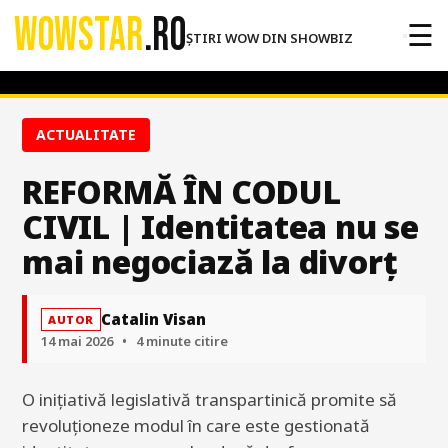
WOWSTAR
.RO
☰
ȘTIRI WOW DIN SHOWBIZ
ACTUALITATE
REFORMĂ ÎN CODUL
CIVIL | Identitatea nu se
mai negociază la divorț
Catalin Visan
AUTOR
14 mai 2026
•
4 minute citire
O inițiativă legislativă transpartinică promite să
revoluționeze modul în care este gestionată