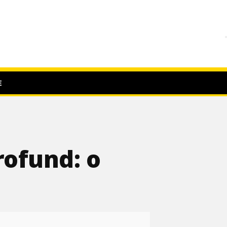
E
rofund: o