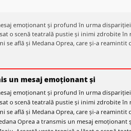
aj emoționant și profund în urma dispariției 
ăsat o scenă teatrală pustie și inimi zdrobite în
eni se află și Medana Oprea, care și-a reamintit
s un mesaj emoționant și
aj emoționant și profund în urma dispariției 
ăsat o scenă teatrală pustie și inimi zdrobite în
eni se află și Medana Oprea, care și-a reamintit
 Medana Oprea a transmis un mesaj emoționant ș