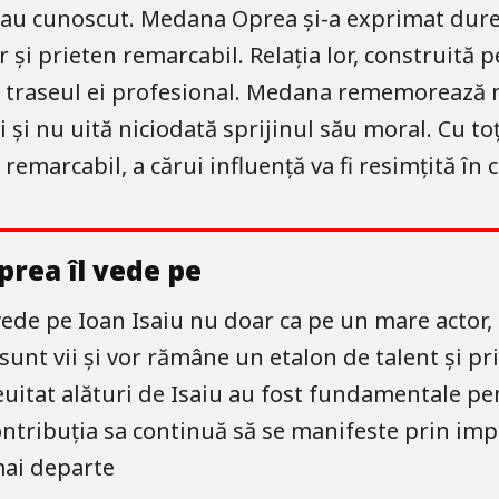
 l-au cunoscut. Medana Oprea și-a exprimat du
r și prieten remarcabil. Relația lor, construită p
u traseul ei profesional. Medana rememorează 
 și nu uită niciodată sprijinul său moral. Cu to
remarcabil, a cărui influență va fi resimțită în 
prea îl vede pe
ede pe Ioan Isaiu nu doar ca pe un mare actor, ci
el sunt vii și vor rămâne un etalon de talent și 
itat alături de Isaiu au fost fundamentale pent
 contribuția sa continuă să se manifeste prin imp
 mai departe