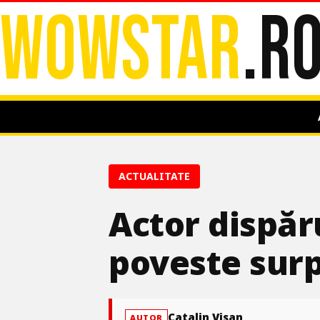
WOWSTAR
.R
ACTUALITATE
Actor dispăr
poveste surp
Catalin Visan
AUTOR