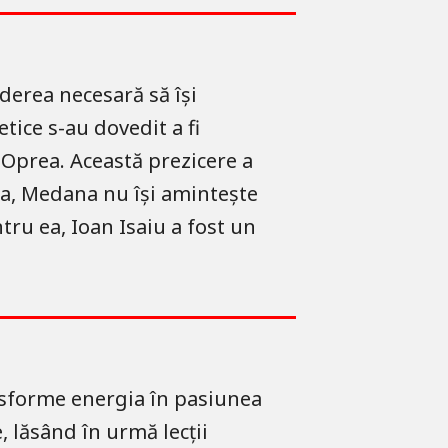
ederea necesară să își
ice s-au dovedit a fi
n Oprea. Această prezicere a
ea, Medana nu își amintește
tru ea, Ioan Isaiu a fost un
ransforme energia în pasiunea
, lăsând în urmă lecții