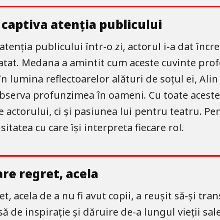
captiva atenția publicului
tenția publicului într-o zi, actorul i-a dat încr
tat. Medana a amintit cum aceste cuvinte profet
n lumina reflectoarelor alături de soțul ei, Ali
a observa profunzimea în oameni. Cu toate acest
 actorului, ci și pasiunea lui pentru teatru. Pen
tatea cu care își interpreta fiecare rol.
re regret, acela
t, acela de a nu fi avut copii, a reușit să-și t
ă de inspirație și dăruire de-a lungul vieții sale