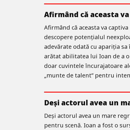
Afirmând că aceasta va 
Afirmând că aceasta va captiva a
descopere potențialul neexploa
adevărate odată cu apariția sa î
arătat abilitatea lui Ioan de 
doar cuvintele încurajatoare ale
„munte de talent” pentru intensi
Deși actorul avea un ma
Deși actorul avea un mare regre
pentru scenă. Ioan a fost o surs