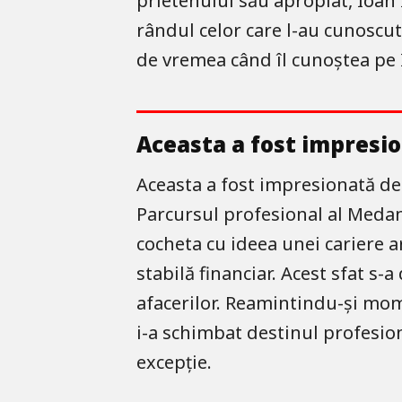
prietenului său apropiat, Ioan I
rândul celor care l-au cunoscut
de vremea când îl cunoștea pe I
Aceasta a fost impresio
Aceasta a fost impresionată de 
Parcursul profesional al Medane
cocheta cu ideea unei cariere a
stabilă financiar. Acest sfat s-a
afacerilor. Reamintindu-și mom
i-a schimbat destinul profesion
excepție.