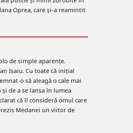
ală pustie și inimi zdrobite în
dana Oprea, care și-a reamintit
colo de simple aparențe.
 Isaiu. Cu toate că inițial
ndemnat-o să aleagă o cale mai
ă și de a se lansa în lumea
larat că îl consideră omul care
prezis Medanei un viitor de