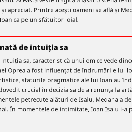
saiu. Această veste tragică a lăsat o scenă teatr
 și apreciat. Printre acești oameni se află și Me
oan ca pe un sfătuitor loial.
nată de intuiția sa
intuiția sa, caracteristică unui om ce vede din
i Oprea a fost influențat de îndrumările lui Ioan
rtistice, sfaturile pragmatice ale lui Ioan au î
 dovedit crucial în decizia sa de a renunța la art
entele petrecute alături de Isaiu, Medana a dec
al. În momentele de intimitate, Ioan Isaiu i-a 