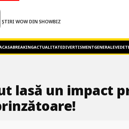
O
ȘTIRI WOW DIN SHOWBIZ
ACASA
BREAKING
ACTUALITATE
DIVERTISMENT
GENERALE
VEDET
ut lasă un impact p
rinzătoare!