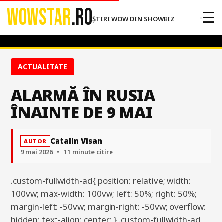
WOWSTAR
.RO
☰
ȘTIRI WOW DIN SHOWBIZ
ACTUALITATE
ALARMĂ ÎN RUSIA
ÎNAINTE DE 9 MAI
Catalin Visan
AUTOR
9 mai 2026
•
11 minute citire
.custom-fullwidth-ad{ position: relative; width:
100vw; max-width: 100vw; left: 50%; right: 50%;
margin-left: -50vw; margin-right: -50vw; overflow:
hidden; text-align: center; } .custom-fullwidth-ad