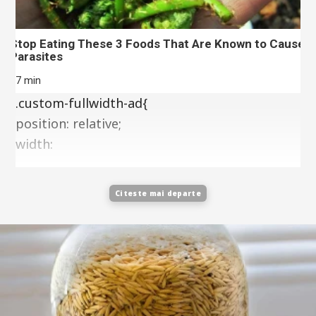
Stop Eating These 3 Foods That Are Known to Cause
Parasites
37 min
.custom-fullwidth-ad{
position: relative;
width:
Citeste mai departe