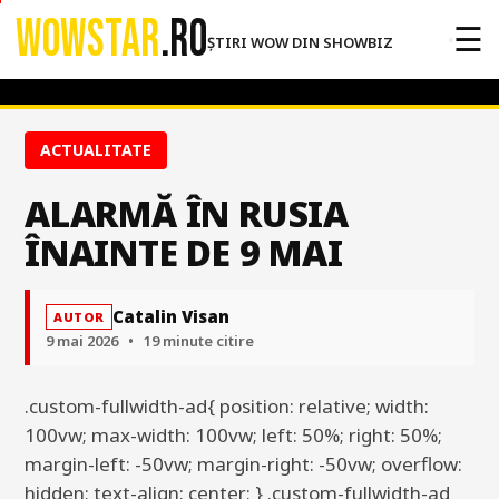
WOWSTAR
.RO
☰
ȘTIRI WOW DIN SHOWBIZ
ACTUALITATE
ALARMĂ ÎN RUSIA
ÎNAINTE DE 9 MAI
Catalin Visan
AUTOR
9 mai 2026
•
19 minute citire
.custom-fullwidth-ad{ position: relative; width:
100vw; max-width: 100vw; left: 50%; right: 50%;
margin-left: -50vw; margin-right: -50vw; overflow:
hidden; text-align: center; } .custom-fullwidth-ad