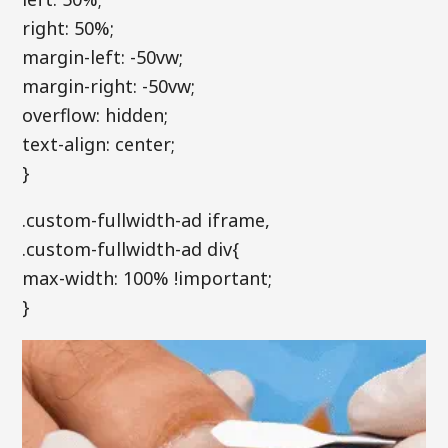
right: 50%;
margin-left: -50vw;
margin-right: -50vw;
overflow: hidden;
text-align: center;
}
.custom-fullwidth-ad iframe,
.custom-fullwidth-ad div{
max-width: 100% !important;
}