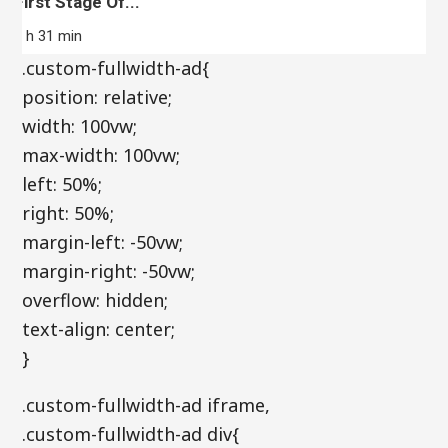
First Stage Of...
2 h 31 min
.custom-fullwidth-ad{
position: relative;
width: 100vw;
max-width: 100vw;
left: 50%;
right: 50%;
margin-left: -50vw;
margin-right: -50vw;
overflow: hidden;
text-align: center;
}
.custom-fullwidth-ad iframe,
.custom-fullwidth-ad div{