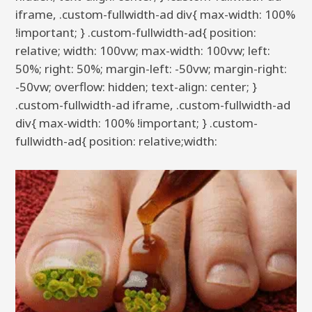
iframe, .custom-fullwidth-ad div{ max-width: 100%
!important; } .custom-fullwidth-ad{ position:
relative; width: 100vw; max-width: 100vw; left:
50%; right: 50%; margin-left: -50vw; margin-right:
-50vw; overflow: hidden; text-align: center; }
.custom-fullwidth-ad iframe, .custom-fullwidth-ad
div{ max-width: 100% !important; } .custom-
fullwidth-ad{ position: relative;width: