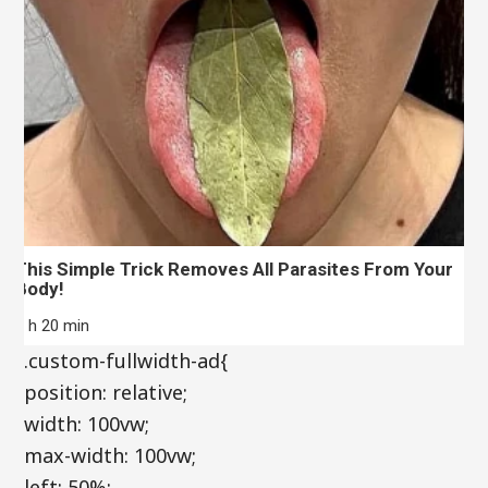
This Simple Trick Removes All Parasites From Your
Body!
6 h 20 min
.custom-fullwidth-ad{
position: relative;
width: 100vw;
max-width: 100vw;
left: 50%;