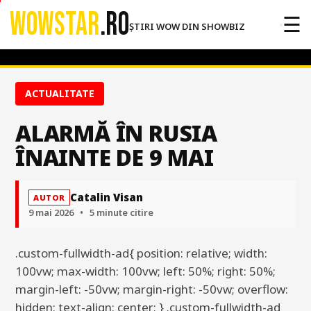
WOWSTAR
.RO
☰
ȘTIRI WOW DIN SHOWBIZ
ACTUALITATE
ALARMĂ ÎN RUSIA
ÎNAINTE DE 9 MAI
Catalin Visan
AUTOR
9 mai 2026
•
5 minute citire
.custom-fullwidth-ad{ position: relative; width:
100vw; max-width: 100vw; left: 50%; right: 50%;
margin-left: -50vw; margin-right: -50vw; overflow:
hidden; text-align: center; } .custom-fullwidth-ad