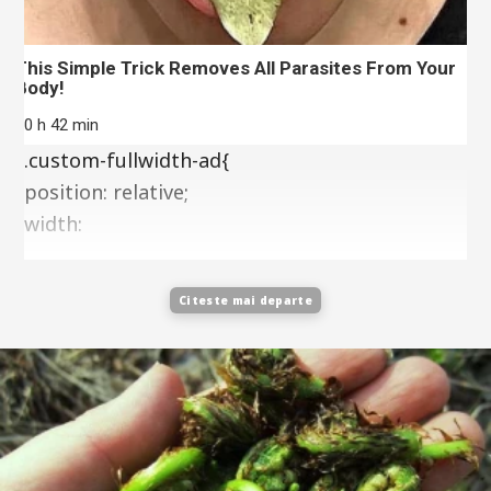
This Simple Trick Removes All Parasites From Your
Body!
10 h 42 min
.custom-fullwidth-ad{
position: relative;
width:
Citeste mai departe