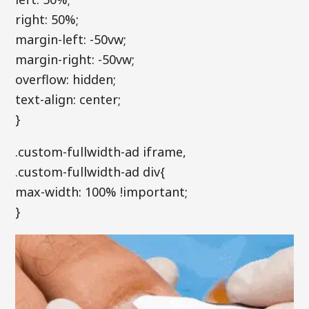
right: 50%;
margin-left: -50vw;
margin-right: -50vw;
overflow: hidden;
text-align: center;
}
.custom-fullwidth-ad iframe,
.custom-fullwidth-ad div{
max-width: 100% !important;
}