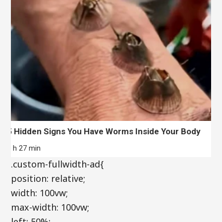
5 Hidden Signs You Have Worms Inside Your Body
5 h 27 min
.custom-fullwidth-ad{
position: relative;
width: 100vw;
max-width: 100vw;
left: 50%;