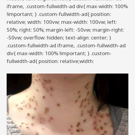
iframe, .custom-fullwidth-ad div{ max-width: 100%
!important; } .custom-fullwidth-ad{ position:
relative; width: 100vw; max-width: 100vw; left:
50%; right: 50%; margin-left: -50vw; margin-right:
-50vw; overflow: hidden; text-align: center; }
.custom-fullwidth-ad iframe, .custom-fullwidth-ad
div{ max-width: 100% !important; } .custom-
fullwidth-ad{ position: relative;width: