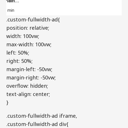
Plain...
9 min
.custom-fullwidth-ad{
position: relative;
width: 100vw;
max-width: 100vw;
left: 50%;
right: 50%;
margin-left: -50vw;
margin-right: -50vw;
overflow: hidden;
text-align: center;
}
.custom-fullwidth-ad iframe,
.custom-fullwidth-ad div{