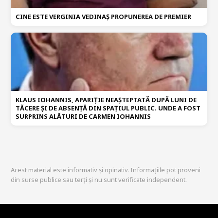
CINE ESTE VERGINIA VEDINAȘ PROPUNEREA DE PREMIER
KLAUS IOHANNIS, APARIȚIE NEAȘTEPTATĂ DUPĂ LUNI DE
TĂCERE ȘI DE ABSENȚĂ DIN SPAȚIUL PUBLIC. UNDE A FOST
SURPRINS ALĂTURI DE CARMEN IOHANNIS
Acest material este informativ și opinativ. Informațiile pot proveni
din surse publice sau terți și nu sunt verificate independent.