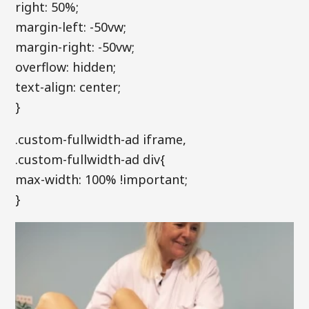
right: 50%;
margin-left: -50vw;
margin-right: -50vw;
overflow: hidden;
text-align: center;
}
.custom-fullwidth-ad iframe,
.custom-fullwidth-ad div{
max-width: 100% !important;
}