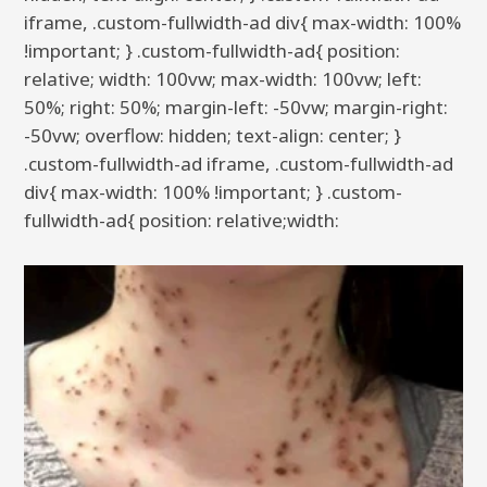
iframe, .custom-fullwidth-ad div{ max-width: 100%
!important; } .custom-fullwidth-ad{ position:
relative; width: 100vw; max-width: 100vw; left:
50%; right: 50%; margin-left: -50vw; margin-right:
-50vw; overflow: hidden; text-align: center; }
.custom-fullwidth-ad iframe, .custom-fullwidth-ad
div{ max-width: 100% !important; } .custom-
fullwidth-ad{ position: relative;width: