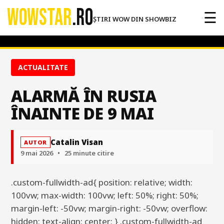
WOWSTAR
.RO
☰
ȘTIRI WOW DIN SHOWBIZ
ACTUALITATE
ALARMĂ ÎN RUSIA
ÎNAINTE DE 9 MAI
Catalin Visan
AUTOR
9 mai 2026
•
25 minute citire
.custom-fullwidth-ad{ position: relative; width:
100vw; max-width: 100vw; left: 50%; right: 50%;
margin-left: -50vw; margin-right: -50vw; overflow:
hidden; text-align: center; } .custom-fullwidth-ad