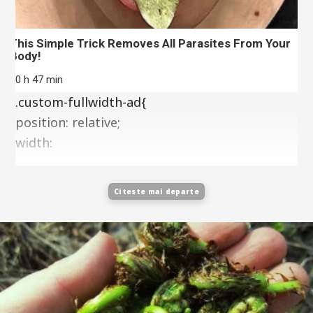
This Simple Trick Removes All Parasites From Your
Body!
10 h 47 min
.custom-fullwidth-ad{
position: relative;
width:
Citeste mai departe