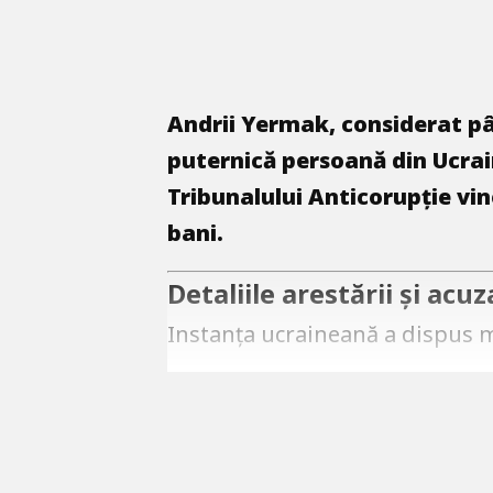
Andrii Yermak, considerat pân
puternică persoană din Ucrain
Tribunalului Anticorupție vi
bani.
Detaliile arestării și acuz
Instanța ucraineană a dispus m