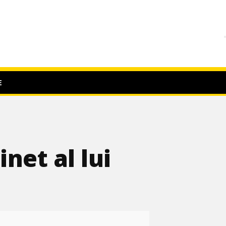
E
net al lui