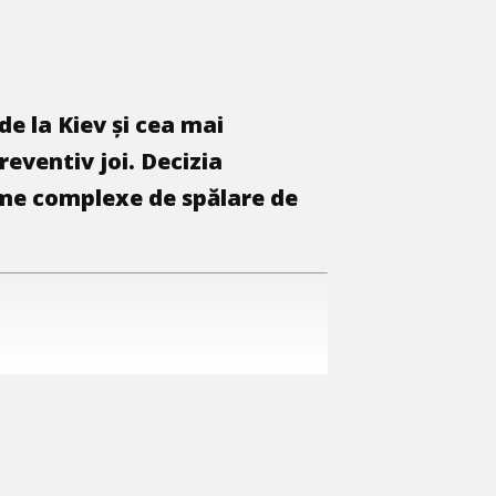
e la Kiev și cea mai
eventiv joi. Decizia
heme complexe de spălare de