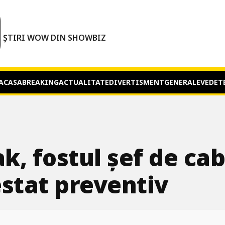
O
ȘTIRI WOW DIN SHOWBIZ
ACASA
BREAKING
ACTUALITATE
DIVERTISMENT
GENERALE
VEDET
, fostul șef de cabi
estat preventiv