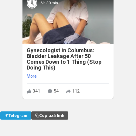
6 h 30 min
Gynecologist in Columbus:
Bladder Leakage After 50
Comes Down to 1 Thing (Stop
Doing This)
More
341
54
112
Telegram
Copiază link