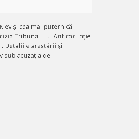
Kiev și cea mai puternică
cizia Tribunalului Anticorupție
Detaliile arestării și
v sub acuzația de