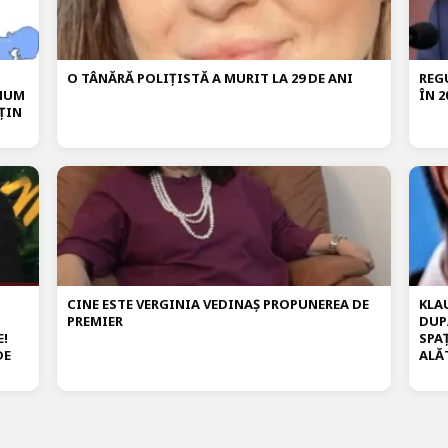
O TÂNĂRĂ POLIȚISTĂ A MURIT LA 29 DE ANI
REG
IMUM
ÎN 2
ȚIN
CINE ESTE VERGINIA VEDINAȘ PROPUNEREA DE
KLA
PREMIER
DUP
E!
SPA
DE
ALĂ