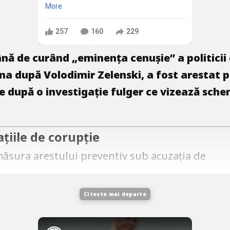
More
257
160
229
ă de curând „eminența cenușie” a politicii d
a după Volodimir Zelenski, a fost arestat pr
ne după o investigație fulger ce vizează sc
ațiile de corupție
ăsura arestului preventiv sub acuzația de
Citeste mai departe