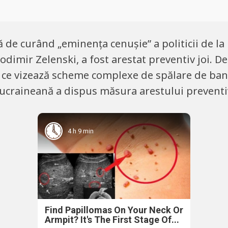
de curând „eminența cenușie” a politicii de la 
imir Zelenski, a fost arestat preventiv joi. De
 ce vizează scheme complexe de spălare de bani. 
a ucraineană a dispus măsura arestului preventi
4 h 9 min
Find Papillomas On Your Neck Or
Armpit? It's The First Stage Of...