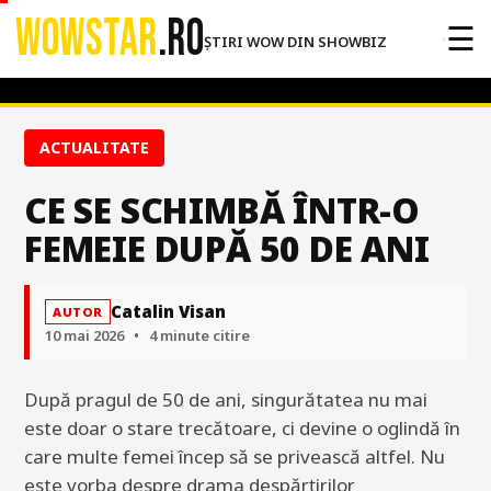
WOWSTAR
.RO
☰
ȘTIRI WOW DIN SHOWBIZ
ACTUALITATE
CE SE SCHIMBĂ ÎNTR-O
FEMEIE DUPĂ 50 DE ANI
Catalin Visan
AUTOR
10 mai 2026
•
4 minute citire
După pragul de 50 de ani, singurătatea nu mai
este doar o stare trecătoare, ci devine o oglindă în
care multe femei încep să se privească altfel. Nu
este vorba despre drama despărțirilor