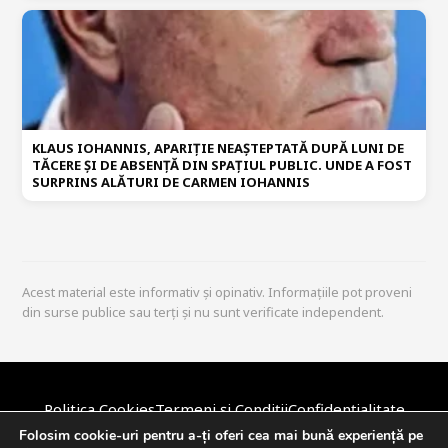
KLAUS IOHANNIS, APARIȚIE NEAȘTEPTATĂ DUPĂ LUNI DE
TĂCERE ȘI DE ABSENȚĂ DIN SPAȚIUL PUBLIC. UNDE A FOST
SURPRINS ALĂTURI DE CARMEN IOHANNIS
Acest material este informativ și opinativ. Informațiile pot proveni
din surse publice sau terți și nu sunt verificate independent.
Politica Cookies
Termeni și Condiții
Confidențialitate
Disclaimer
Politica Editorială
DMCA / Copyright
Despre Noi
Folosim cookie-uri pentru a-ți oferi cea mai bună experiență pe