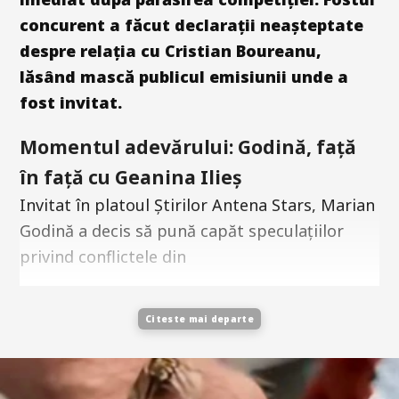
concurent a făcut declarații neașteptate
despre relația cu Cristian Boureanu,
lăsând mască publicul emisiunii unde a
fost invitat.
Momentul adevărului: Godină, față
în față cu Geanina Ilieș
Invitat în platoul Știrilor Antena Stars, Marian
Godină a decis să pună capăt speculațiilor
privind conflictele din
Citeste mai departe