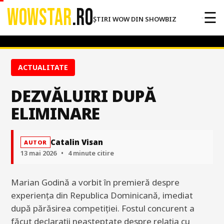
WOWSTAR
.RO
☰
ȘTIRI WOW DIN SHOWBIZ
ACTUALITATE
DEZVĂLUIRI DUPĂ
ELIMINARE
Catalin Visan
AUTOR
13 mai 2026
•
4 minute citire
Marian Godină a vorbit în premieră despre
experiența din Republica Dominicană, imediat
după părăsirea competiției. Fostul concurent a
făcut declarații neașteptate despre relația cu