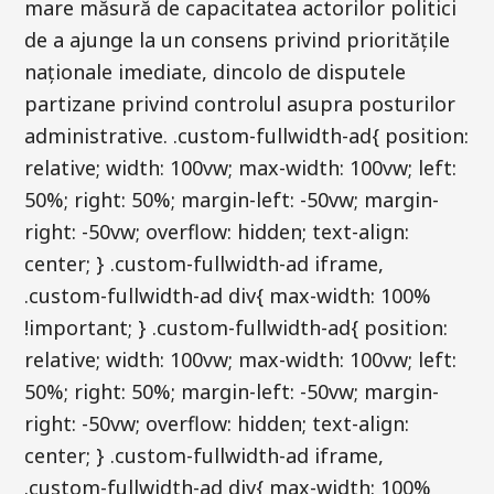
mare măsură de capacitatea actorilor politici
de a ajunge la un consens privind prioritățile
naționale imediate, dincolo de disputele
partizane privind controlul asupra posturilor
administrative. .custom-fullwidth-ad{ position:
relative; width: 100vw; max-width: 100vw; left:
50%; right: 50%; margin-left: -50vw; margin-
right: -50vw; overflow: hidden; text-align:
center; } .custom-fullwidth-ad iframe,
.custom-fullwidth-ad div{ max-width: 100%
!important; } .custom-fullwidth-ad{ position:
relative; width: 100vw; max-width: 100vw; left:
50%; right: 50%; margin-left: -50vw; margin-
right: -50vw; overflow: hidden; text-align:
center; } .custom-fullwidth-ad iframe,
.custom-fullwidth-ad div{ max-width: 100%