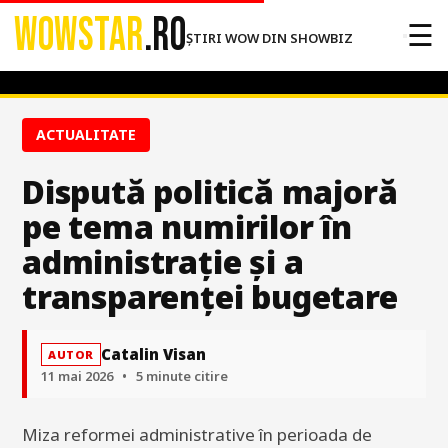
WOWSTAR
.RO
☰
ȘTIRI WOW DIN SHOWBIZ
ACTUALITATE
Dispută politică majoră
pe tema numirilor în
administrație și a
transparenței bugetare
Catalin Visan
AUTOR
11 mai 2026
•
5 minute citire
Miza reformei administrative în perioada de