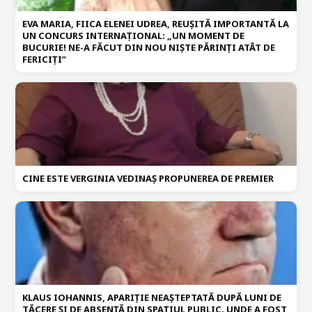
EVA MARIA, FIICA ELENEI UDREA, REUȘITĂ IMPORTANTĂ LA
UN CONCURS INTERNAȚIONAL: „UN MOMENT DE
BUCURIE! NE-A FĂCUT DIN NOU NIȘTE PĂRINȚI ATÂT DE
FERICIȚI”
CINE ESTE VERGINIA VEDINAȘ PROPUNEREA DE PREMIER
KLAUS IOHANNIS, APARIȚIE NEAȘTEPTATĂ DUPĂ LUNI DE
TĂCERE ȘI DE ABSENȚĂ DIN SPAȚIUL PUBLIC. UNDE A FOST