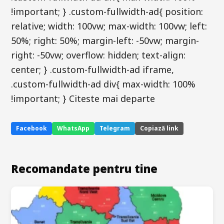
!important; } .custom-fullwidth-ad{ position:
relative; width: 100vw; max-width: 100vw; left:
50%; right: 50%; margin-left: -50vw; margin-
right: -50vw; overflow: hidden; text-align:
center; } .custom-fullwidth-ad iframe,
.custom-fullwidth-ad div{ max-width: 100%
!important; } Citeste mai departe
Facebook
WhatsApp
Telegram
Copiază link
Recomandate pentru tine