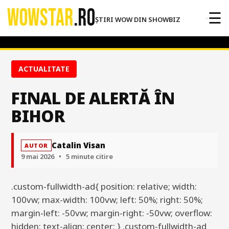
WOWSTAR
.RO
☰
ȘTIRI WOW DIN SHOWBIZ
ACTUALITATE
FINAL DE ALERTĂ ÎN
BIHOR
Catalin Visan
AUTOR
9 mai 2026
•
5 minute citire
.custom-fullwidth-ad{ position: relative; width:
100vw; max-width: 100vw; left: 50%; right: 50%;
margin-left: -50vw; margin-right: -50vw; overflow:
hidden; text-align: center; } .custom-fullwidth-ad