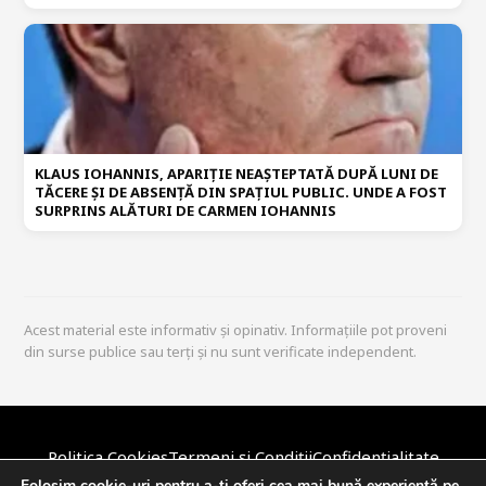
KLAUS IOHANNIS, APARIȚIE NEAȘTEPTATĂ DUPĂ LUNI DE
TĂCERE ȘI DE ABSENȚĂ DIN SPAȚIUL PUBLIC. UNDE A FOST
SURPRINS ALĂTURI DE CARMEN IOHANNIS
Acest material este informativ și opinativ. Informațiile pot proveni
din surse publice sau terți și nu sunt verificate independent.
Politica Cookies
Termeni și Condiții
Confidențialitate
Disclaimer
Politica Editorială
DMCA / Copyright
Despre Noi
Folosim cookie-uri pentru a-ți oferi cea mai bună experiență pe