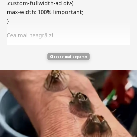
.custom-fullwidth-ad div{
max-width: 100% !important;
}
Cea mai neagră zi
Citeste mai departe