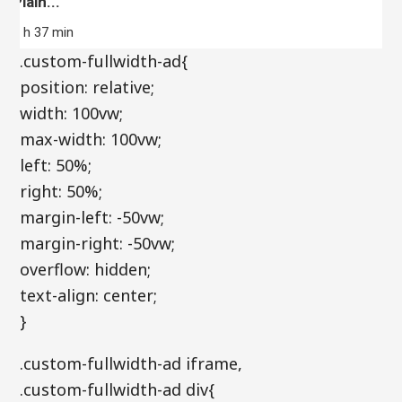
Plain...
9 h 37 min
.custom-fullwidth-ad{
position: relative;
width: 100vw;
max-width: 100vw;
left: 50%;
right: 50%;
margin-left: -50vw;
margin-right: -50vw;
overflow: hidden;
text-align: center;
}
.custom-fullwidth-ad iframe,
.custom-fullwidth-ad div{