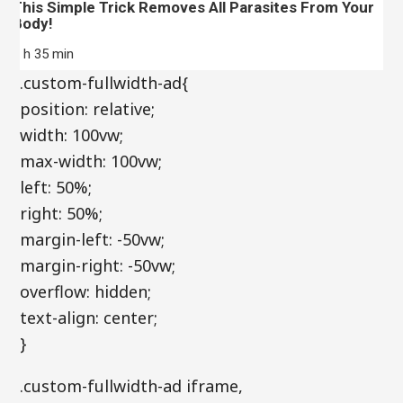
This Simple Trick Removes All Parasites From Your
Body!
7 h 35 min
.custom-fullwidth-ad{
position: relative;
width: 100vw;
max-width: 100vw;
left: 50%;
right: 50%;
margin-left: -50vw;
margin-right: -50vw;
overflow: hidden;
text-align: center;
}
.custom-fullwidth-ad iframe,