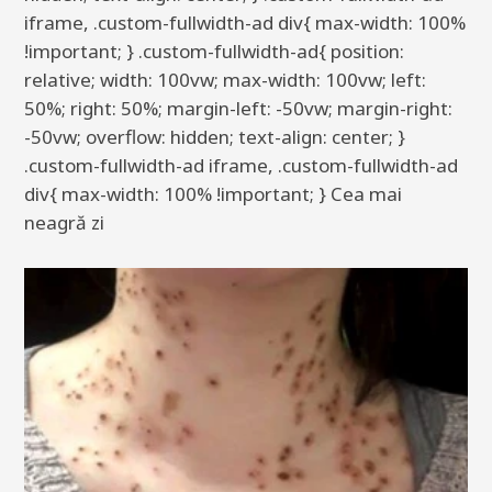
iframe, .custom-fullwidth-ad div{ max-width: 100%
!important; } .custom-fullwidth-ad{ position:
relative; width: 100vw; max-width: 100vw; left:
50%; right: 50%; margin-left: -50vw; margin-right:
-50vw; overflow: hidden; text-align: center; }
.custom-fullwidth-ad iframe, .custom-fullwidth-ad
div{ max-width: 100% !important; } Cea mai
neagră zi