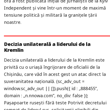
oră a fost publicată inițial de jurnaliștii de la Kyiv
Independent şi vine într-un moment de maximă
tensiune politică și militară la granițele țării
noastre.
Decizia unilaterală a liderului de la
Kremlin
Decizia unilaterală a liderului de la Kremlin este
privită cu o uriașă îngrijorare de oficialii de la
Chișinău, care văd în acest gest un atac direct la
suveranitatea națională. (sc_adv_out =
window.sc_adv_out || []).push({ id : „888455”,
domain : „n.nnowa.com”, no_div: false });
Pașapoarte rusești fără teste Potrivit decretului
semnat de liderul rus, solicitanţii eligibili din