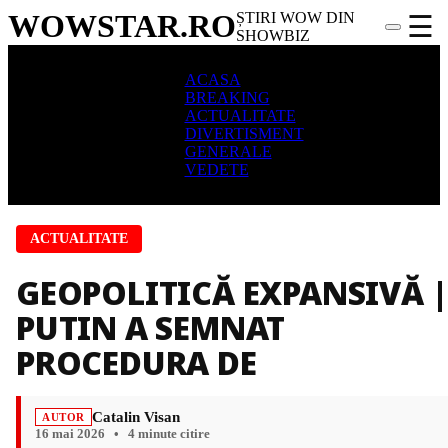
WOWSTAR
.RO
ȘTIRI WOW DIN
☰
SHOWBIZ
ACASA
BREAKING
ACTUALITATE
DIVERTISMENT
GENERALE
VEDETE
ACTUALITATE
GEOPOLITICĂ EXPANSIVĂ |
PUTIN A SEMNAT
PROCEDURA DE
Catalin Visan
AUTOR
16 mai 2026
•
4 minute citire