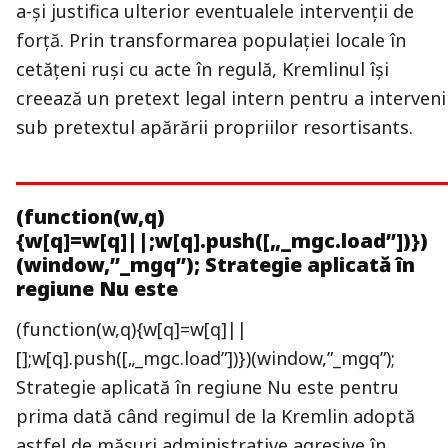
a-și justifica ulterior eventualele intervenții de
forță. Prin transformarea populației locale în
cetățeni ruși cu acte în regulă, Kremlinul își
creează un pretext legal intern pentru a interveni
sub pretextul apărării propriilor resortisants.
(function(w,q)
{w[q]=w[q]||;w[q].push([„_mgc.load”])})
(window,”_mgq”); Strategie aplicată în
regiune Nu este
(function(w,q){w[q]=w[q]||
[];w[q].push([„_mgc.load”])})(window,”_mgq”);
Strategie aplicată în regiune Nu este pentru
prima dată când regimul de la Kremlin adoptă
astfel de măsuri administrative agresive în