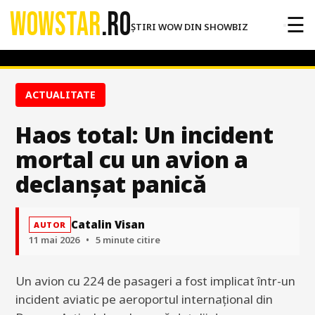
WOWSTAR
.RO
☰
ȘTIRI WOW DIN SHOWBIZ
ACTUALITATE
Haos total: Un incident
mortal cu un avion a
declanșat panică
Catalin Visan
AUTOR
11 mai 2026
•
5 minute citire
Un avion cu 224 de pasageri a fost implicat într-un
incident aviatic pe aeroportul internațional din