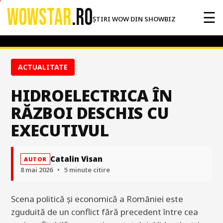
WOWSTAR
.RO
☰
ȘTIRI WOW DIN SHOWBIZ
ACTUALITATE
HIDROELECTRICA ÎN
RĂZBOI DESCHIS CU
EXECUTIVUL
Catalin Visan
AUTOR
8 mai 2026
•
5 minute citire
Scena politică și economică a României este
zguduită de un conflict fără precedent între cea