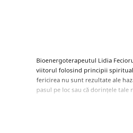
Bioenergoterapeutul Lidia Fecioru
viitorul folosind principii spiritua
fericirea nu sunt rezultate ale haz
pasul pe loc sau că dorințele tale