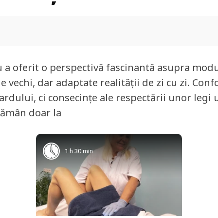
 a oferit o perspectivă fascinantă asupra mod
le vechi, dar adaptate realității de zi cu zi. Con
ardului, ci consecințe ale respectării unor legi u
 rămân doar la
1 h 30 min