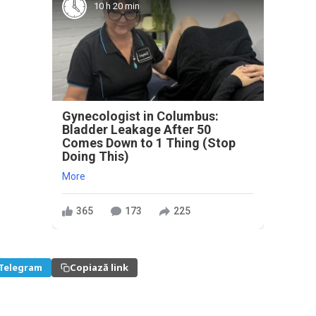
10 h 20 min
Gynecologist in Columbus:
Bladder Leakage After 50
Comes Down to 1 Thing (Stop
Doing This)
More
365
173
225
Telegram
Copiază link