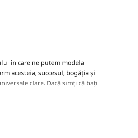
ului în care ne putem modela
form acesteia, succesul, bogăția și
niversale clare. Dacă simți că bați