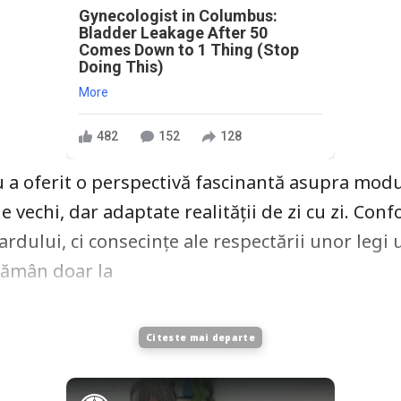
Gynecologist in Columbus:
Bladder Leakage After 50
Comes Down to 1 Thing (Stop
Doing This)
More
482
152
128
 a oferit o perspectivă fascinantă asupra mod
le vechi, dar adaptate realității de zi cu zi. Con
ardului, ci consecințe ale respectării unor legi u
 rămân doar la
Citeste mai departe