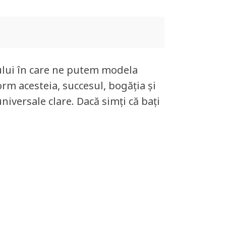
ului în care ne putem modela
form acesteia, succesul, bogăția și
niversale clare. Dacă simți că bați