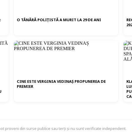
:
O TÂNĂRĂ POLIȚISTĂ A MURIT LA 29 DE ANI
RE
20
CINE ESTE VERGINIA VEDINAȘ PROPUNEREA DE
KL
:
PREMIER
LU
U
PU
CA
 pot proveni din surse publice sau terți și nu sunt verificate independent.