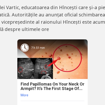
ei Vartic, educatoarea din Hîncești care și-a pie
tică. Autoritățile au anunțat oficial schimbarea
l vicepreședinte al raionului Hîncești este acum
eală despre ultimele ore
7 h 51 min
Find Papillomas On Your Neck Or
Armpit? It's The First Stage Of...
More