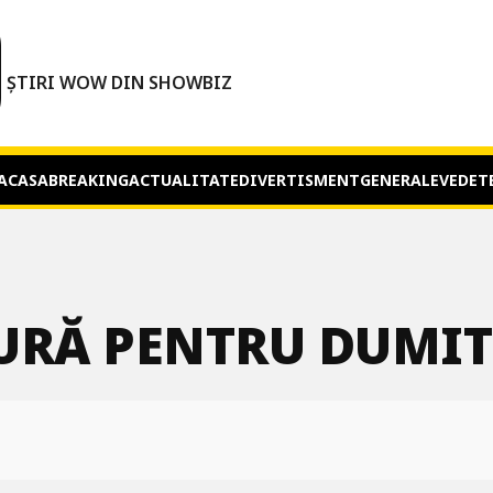
O
ȘTIRI WOW DIN SHOWBIZ
ACASA
BREAKING
ACTUALITATE
DIVERTISMENT
GENERALE
VEDET
URĂ PENTRU DUMIT