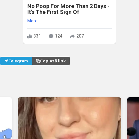
No Poop For More Than 2 Days -
It's The First Sign Of
More
331
124
207
Telegram
Copiază link