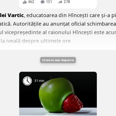
462
131
278
ei Vartic
, educatoarea din Hîncești care și-a p
tică. Autoritățile au anunțat oficial schimbarea
ul vicepreședinte al raionului Hîncești este ac
s la iveală despre ultimele ore
Citeste mai departe
31 min