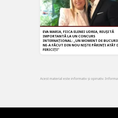
EVA MARIA, FIICA ELENEI UDREA, REUȘITĂ
IMPORTANTĂ LA UN CONCURS
INTERNAȚIONAL: „UN MOMENT DE BUCURI
NE-A FĂCUT DIN NOU NIȘTE PĂRINȚI ATÂT 
FERICIȚI”
Acest material este informativ și opinativ. Informa