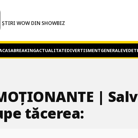
O
ȘTIRI WOW DIN SHOWBIZ
ACASA
BREAKING
ACTUALITATE
DIVERTISMENT
GENERALE
VEDET
OȚIONANTE | Salva
upe tăcerea: