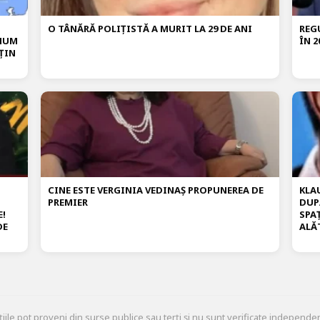
O TÂNĂRĂ POLIȚISTĂ A MURIT LA 29 DE ANI
REG
IMUM
ÎN 2
ȚIN
CINE ESTE VERGINIA VEDINAȘ PROPUNEREA DE
KLA
PREMIER
DUP
E!
SPA
DE
ALĂ
țiile pot proveni din surse publice sau terți și nu sunt verificate independen