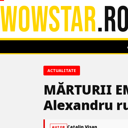
WOWSTAR
.R
ACTUALITATE
MĂRTURII EM
Alexandru r
Catalin Visan
AUTOR