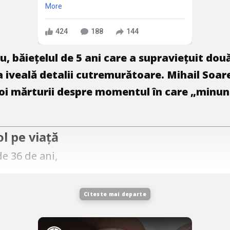
More
424
188
144
 băiețelul de 5 ani care a supraviețuit două
a iveală detalii cutremurătoare. Mihail Soare
 noi mărturii despre momentul în care „minun
l pe viață
e 36 de ani,
Citeste mai departe