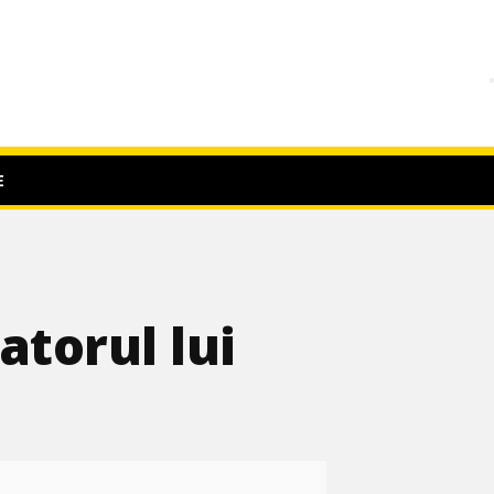
E
torul lui