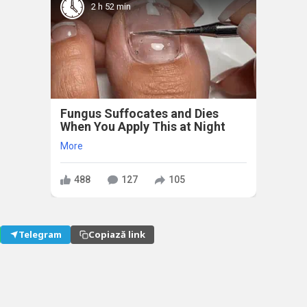
2 h 52 min
Fungus Suffocates and Dies
When You Apply This at Night
More
488
127
105
Telegram
Copiază link