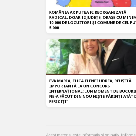
ROMÂNIA AR PUTEA FI REORGANIZATĂ
RADICAL: DOAR 12 JUDEȚE, ORAȘE CU MIN
10.000 DE LOCUITORI ȘI COMUNE DE CEL PU
5.000
EVA MARIA, FIICA ELENEI UDREA, REUȘITĂ
IMPORTANTĂ LA UN CONCURS
INTERNAȚIONAL: „UN MOMENT DE BUCURI
NE-A FĂCUT DIN NOU NIȘTE PĂRINȚI ATÂT 
FERICIȚI”
Acest material este informativ și opinativ. Informa