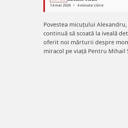
14 mai 2026
•
4 minute citire
Povestea micuțului Alexandru, b
continuă să scoată la iveală det
oferit noi mărturii despre mom
miracol pe viață Pentru Mihail 