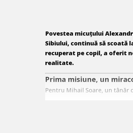
Povestea micuțului Alexandru,
Sibiului, continuă să scoată l
recuperat pe copil, a oferit
realitate.
Prima misiune, un miraco
Pentru Mihail Soare, un tânăr d