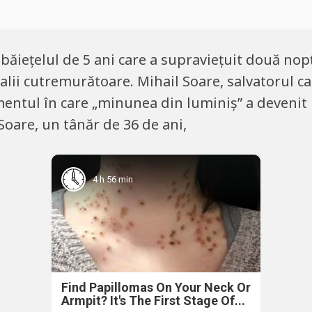
ăiețelul de 5 ani care a supraviețuit două nopț
alii cutremurătoare. Mihail Soare, salvatorul car
entul în care „minunea din luminiș” a devenit 
Soare, un tânăr de 36 de ani,
4 h 56 min
Find Papillomas On Your Neck Or
Armpit? It's The First Stage Of...