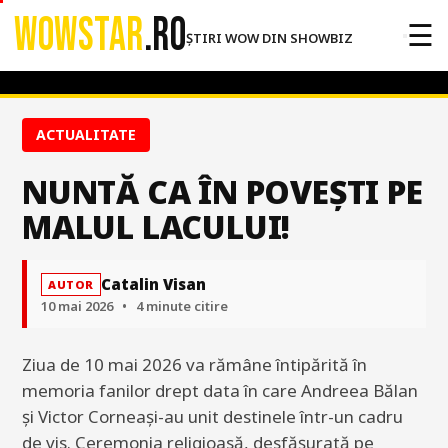
WOWSTAR
.RO
☰
ȘTIRI WOW DIN SHOWBIZ
ACTUALITATE
NUNTĂ CA ÎN POVEȘTI PE
MALUL LACULUI!
Catalin Visan
AUTOR
10 mai 2026
•
4 minute citire
Ziua de 10 mai 2026 va rămâne întipărită în
memoria fanilor drept data în care Andreea Bălan
și Victor Corneași-au unit destinele într-un cadru
de vis. Ceremonia religioasă, desfășurată pe