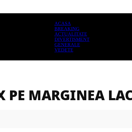
ACASA
BREAKING
ACTUALITATE
DIVERTISMENT
GENERALE
VEDETE
X PE MARGINEA LAC