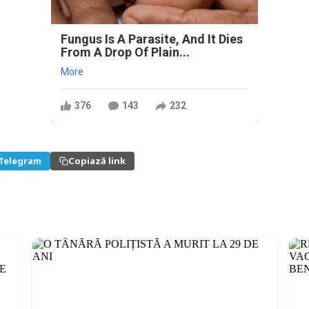
Fungus Is A Parasite, And It Dies
From A Drop Of Plain...
More
376
143
232
Telegram
Copiază link