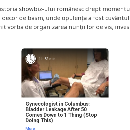
istoria showbiz-ului românesc drept momentul 
n decor de basm, unde opulența a fost cuvântul
enit vorba de organizarea nunții lor de vis, inv
1 h 53 min
Gynecologist in Columbus:
Bladder Leakage After 50
Comes Down to 1 Thing (Stop
Doing This)
More