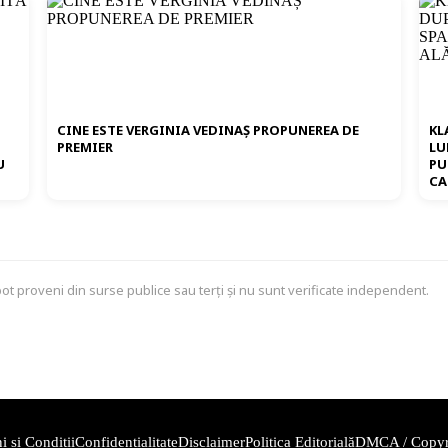
CINE ESTE VERGINIA VEDINAȘ PROPUNEREA DE
KL
:
PREMIER
LU
U
PU
CA
 pot proveni din surse publice sau terți și nu sunt verificate independent.
 și Condiții
Confidențialitate
Disclaimer
Politica Editorială
DMCA / Copyr