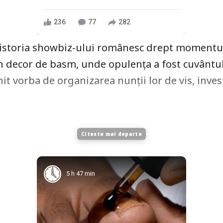
236
77
282
 istoria showbiz-ului românesc drept momentul
un decor de basm, unde opulența a fost cuvântu
enit vorba de organizarea nunții lor de vis, inv
Citeste mai departe
5 h 47 min