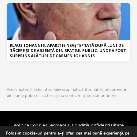
KLAUS IOHANNIS, APARIȚIE NEAȘTEPTATĂ DUPĂ LUNI DE
TĂCERE ȘI DE ABSENȚĂ DIN SPAȚIUL PUBLIC. UNDE A FOST
SURPRINS ALĂTURI DE CARMEN IOHANNIS
Acest material este informativ și opinativ. Informațiile pot proveni
din surse publice sau terți și nu sunt verificate independent.
Politica Cookies
Termeni și Condiții
Confidențialitate
Disclaimer
Politica Editorială
DMCA / Copyright
Despre Noi
Folosim cookie-uri pentru a-ți oferi cea mai bună experiență pe