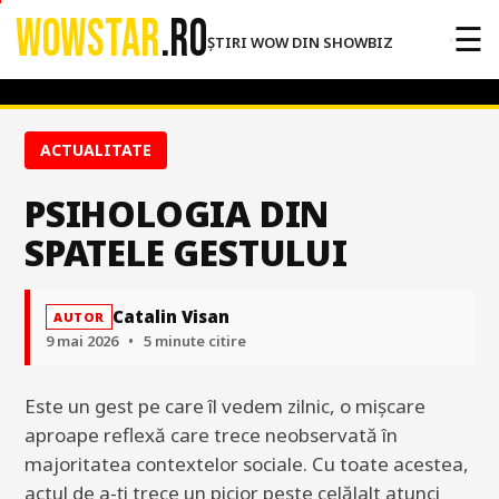
WOWSTAR
.RO
☰
ȘTIRI WOW DIN SHOWBIZ
ACTUALITATE
PSIHOLOGIA DIN
SPATELE GESTULUI
Catalin Visan
AUTOR
9 mai 2026
•
5 minute citire
Este un gest pe care îl vedem zilnic, o mișcare
aproape reflexă care trece neobservată în
majoritatea contextelor sociale. Cu toate acestea,
actul de a-ți trece un picior peste celălalt atunci