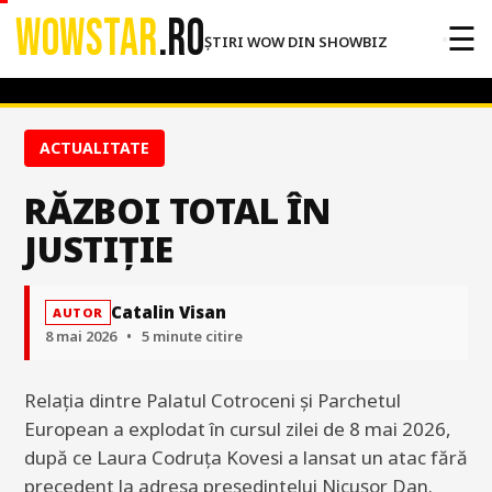
WOWSTAR
.RO
☰
ȘTIRI WOW DIN SHOWBIZ
ACTUALITATE
RĂZBOI TOTAL ÎN
JUSTIȚIE
Catalin Visan
AUTOR
8 mai 2026
•
5 minute citire
Relația dintre Palatul Cotroceni și Parchetul
European a explodat în cursul zilei de 8 mai 2026,
după ce Laura Codruța Kovesi a lansat un atac fără
precedent la adresa președintelui Nicușor Dan.