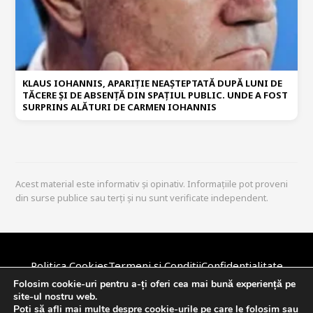
KLAUS IOHANNIS, APARIȚIE NEAȘTEPTATĂ DUPĂ LUNI DE
TĂCERE ȘI DE ABSENȚĂ DIN SPAȚIUL PUBLIC. UNDE A FOST
SURPRINS ALĂTURI DE CARMEN IOHANNIS
Acest material este informativ și opinativ. Informațiile pot proveni
din surse publice sau terți și nu sunt verificate independent.
Politica Cookies
Termeni și Condiții
Confidențialitate
Disclaimer
Politica Editorială
DMCA / Copyright
Despre Noi
Folosim cookie-uri pentru a-ți oferi cea mai bună experiență pe
site-ul nostru web.
Contact
Poți să afli mai multe despre cookie-urile pe care le folosim sau