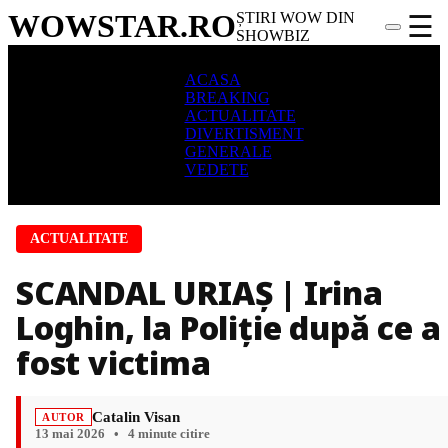
WOWSTAR
.RO
ȘTIRI WOW DIN
☰
SHOWBIZ
ACASA
BREAKING
ACTUALITATE
DIVERTISMENT
GENERALE
VEDETE
ACTUALITATE
SCANDAL URIAȘ | Irina
Loghin, la Poliție după ce a
fost victima
Catalin Visan
AUTOR
13 mai 2026
•
4 minute citire