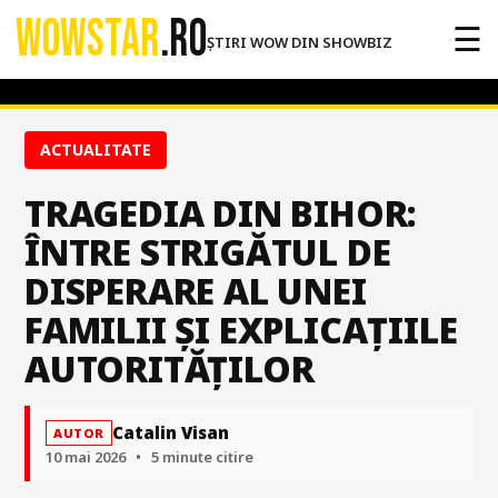
WOWSTAR
.RO
☰
ȘTIRI WOW DIN SHOWBIZ
ACTUALITATE
TRAGEDIA DIN BIHOR:
ÎNTRE STRIGĂTUL DE
DISPERARE AL UNEI
FAMILII ȘI EXPLICAȚIILE
AUTORITĂȚILOR
Catalin Visan
AUTOR
10 mai 2026
•
5 minute citire