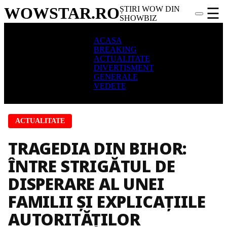
WOWSTAR
.RO
ȘTIRI WOW DIN
☰
SHOWBIZ
ACASA
BREAKING
ACTUALITATE
DIVERTISMENT
GENERALE
VEDETE
ACTUALITATE
TRAGEDIA DIN BIHOR:
ÎNTRE STRIGĂTUL DE
DISPERARE AL UNEI
FAMILII ȘI EXPLICAȚIILE
AUTORITĂȚILOR