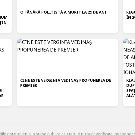
O TÂNĂRĂ POLIȚISTĂ A MURIT LA 29 DE ANI
REG
IMUM
ÎN 2
ȚIN
CINE ESTE VERGINIA VEDINAȘ PROPUNEREA DE
KLA
PREMIER
DUP
E!
SPA
DE
ALĂ
țiile pot proveni din surse publice sau terți și nu sunt verificate independen