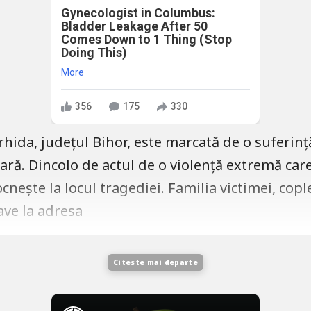
Gynecologist in Columbus:
Bladder Leakage After 50
Comes Down to 1 Thing (Stop
Doing This)
More
356
175
330
rhida, județul Bihor, este marcată de o suferin
țară. Dincolo de actul de o violență extremă car
nește la locul tragediei. Familia victimei, cople
ave la adresa
Citeste mai departe