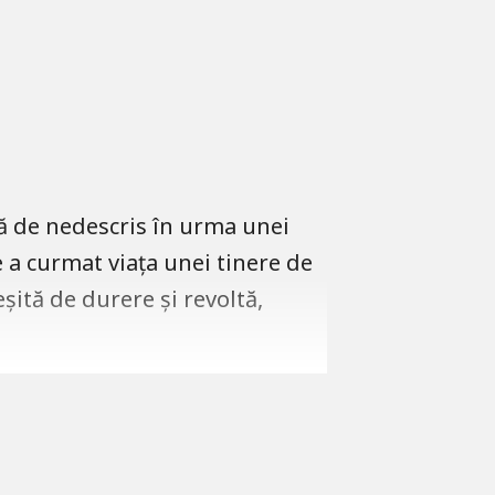
ță de nedescris în urma unei
e a curmat viața unei tinere de
șită de durere și revoltă,