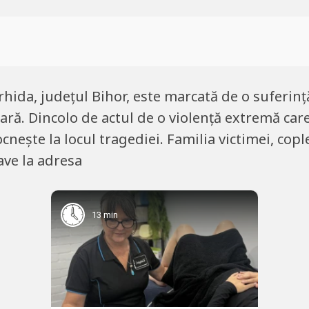
rhida, județul Bihor, este marcată de o suferin
țară. Dincolo de actul de o violență extremă car
nește la locul tragediei. Familia victimei, cople
ave la adresa
13 min