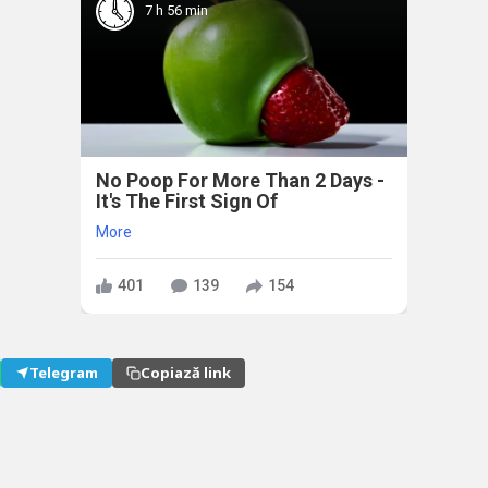
7 h 56 min
No Poop For More Than 2 Days -
It's The First Sign Of
More
401
139
154
Telegram
Copiază link