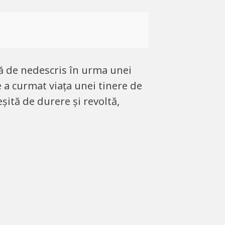
ță de nedescris în urma unei
e a curmat viața unei tinere de
șită de durere și revoltă,