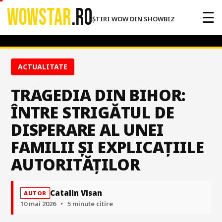
WOWSTAR
.RO
☰
ȘTIRI WOW DIN SHOWBIZ
ACTUALITATE
TRAGEDIA DIN BIHOR:
ÎNTRE STRIGĂTUL DE
DISPERARE AL UNEI
FAMILII ȘI EXPLICAȚIILE
AUTORITĂȚILOR
Catalin Visan
AUTOR
10 mai 2026
•
5 minute citire