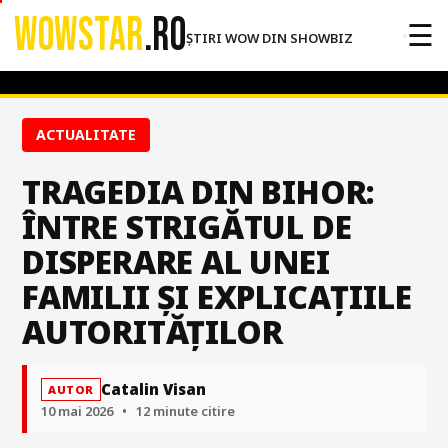
WOWSTAR
.RO
☰
ȘTIRI WOW DIN SHOWBIZ
ACTUALITATE
TRAGEDIA DIN BIHOR:
ÎNTRE STRIGĂTUL DE
DISPERARE AL UNEI
FAMILII ȘI EXPLICAȚIILE
AUTORITĂȚILOR
Catalin Visan
AUTOR
10 mai 2026
•
12 minute citire