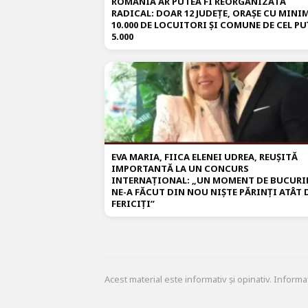
ROMÂNIA AR PUTEA FI REORGANIZATĂ
RADICAL: DOAR 12 JUDEȚE, ORAȘE CU MIN
10.000 DE LOCUITORI ȘI COMUNE DE CEL PU
5.000
EVA MARIA, FIICA ELENEI UDREA, REUȘITĂ
IMPORTANTĂ LA UN CONCURS
INTERNAȚIONAL: „UN MOMENT DE BUCURI
NE-A FĂCUT DIN NOU NIȘTE PĂRINȚI ATÂT 
FERICIȚI”
Acest material este informativ și opinativ. Informa