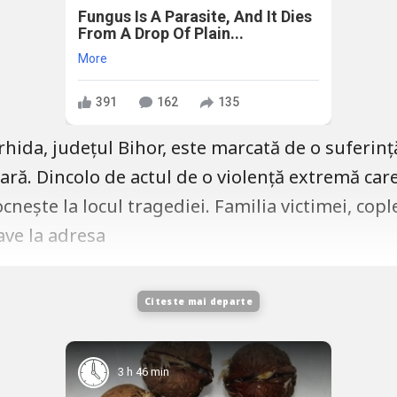
Fungus Is A Parasite, And It Dies
From A Drop Of Plain...
More
391
162
135
rhida, județul Bihor, este marcată de o suferin
țară. Dincolo de actul de o violență extremă car
nește la locul tragediei. Familia victimei, cople
ave la adresa
Citeste mai departe
3 h 46 min