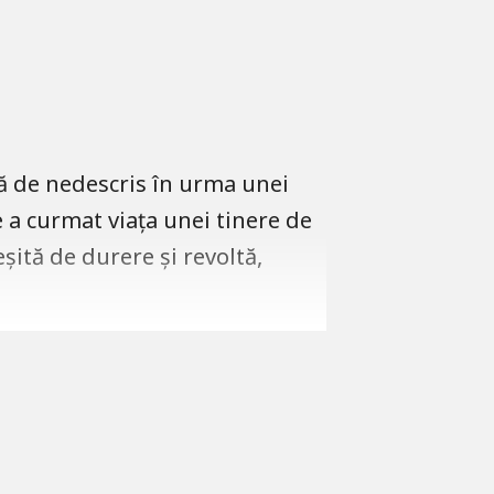
ță de nedescris în urma unei
e a curmat viața unei tinere de
șită de durere și revoltă,