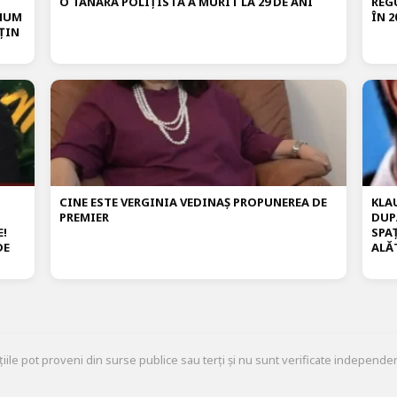
O TÂNĂRĂ POLIȚISTĂ A MURIT LA 29 DE ANI
REG
IMUM
ÎN 2
ȚIN
CINE ESTE VERGINIA VEDINAȘ PROPUNEREA DE
KLA
PREMIER
DUP
E!
SPA
DE
ALĂ
țiile pot proveni din surse publice sau terți și nu sunt verificate independen