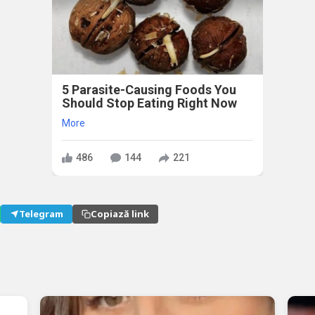
5 Parasite-Causing Foods You
Should Stop Eating Right Now
More
486
144
221
Telegram
Copiază link