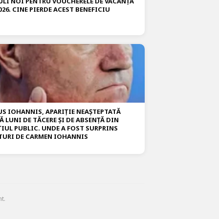
ULI NOI PENTRU VOUCHERELE DE VACANȚĂ
026. CINE PIERDE ACEST BENEFICIU
US IOHANNIS, APARIȚIE NEAȘTEPTATĂ
Ă LUNI DE TĂCERE ȘI DE ABSENȚĂ DIN
ȚIUL PUBLIC. UNDE A FOST SURPRINS
TURI DE CARMEN IOHANNIS
t.