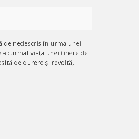
ță de nedescris în urma unei
e a curmat viața unei tinere de
șită de durere și revoltă,