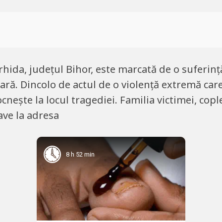
rhida, județul Bihor, este marcată de o suferin
țară. Dincolo de actul de o violență extremă car
nește la locul tragediei. Familia victimei, cople
ave la adresa
8 h 52 min