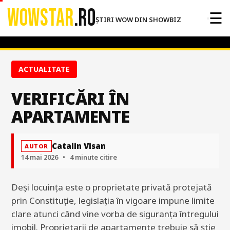
WOWSTAR
.RO
☰
ȘTIRI WOW DIN SHOWBIZ
ACTUALITATE
VERIFICĂRI ÎN
APARTAMENTE
Catalin Visan
AUTOR
14 mai 2026
•
4 minute citire
Deși locuința este o proprietate privată protejată
prin Constituție, legislația în vigoare impune limite
clare atunci când vine vorba de siguranța întregului
imobil. Proprietarii de apartamente trebuie să știe