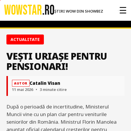
WOWSTAR
.RO
☰
ȘTIRI WOW DIN SHOWBIZ
ACTUALITATE
VEȘTI URIAȘE PENTRU
PENSIONARI!
Catalin Visan
AUTOR
11 mai 2026
•
3 minute citire
După o perioadă de incertitudine, Ministerul
Muncii vine cu un plan clar pentru veniturile
seniorilor din România. Ministrul Florin Manolea
anunțat oficial calendarul creșterilor pentru